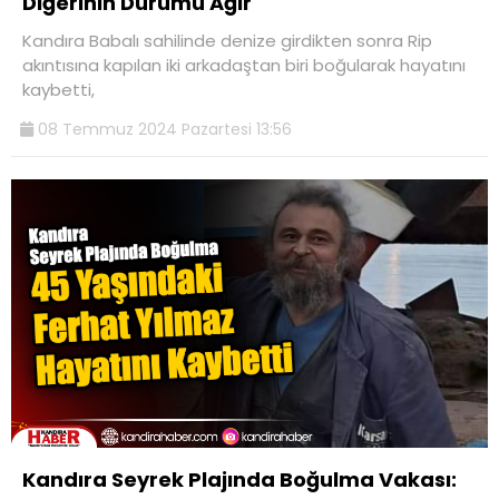
Diğerinin Durumu Ağır
Kandıra Babalı sahilinde denize girdikten sonra Rip
akıntısına kapılan iki arkadaştan biri boğularak hayatını
kaybetti,
08 Temmuz 2024 Pazartesi 13:56
Kandıra Seyrek Plajında Boğulma Vakası: