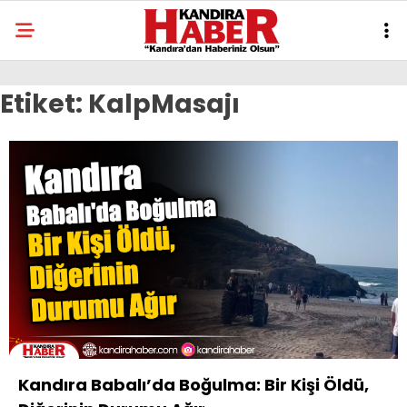
Etiket:
KalpMasajı
Kandıra Babalı’da Boğulma: Bir Kişi Öldü,