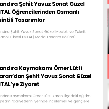
andıra Şehit Yavuz Sonat Güzel
TAL Öğrencilerinden Osmanlı
sintili Tasarımlar
ndıra Şehit Yavuz Sonat Güzel Mesleki ve Teknik
adolu Lisesi (MTAL) Moda Tasarım Bölümü
andıra Kaymakamı Ömer Lütfi
aran’dan Şehit Yavuz Sonat Güzel
TAL’ye Ziyaret
ndıra Kaymakamı Ömer Lütfi Yaran, ilçedeki eğitim-
retim faaliyetlerini yerinde incelemek ve gençlere