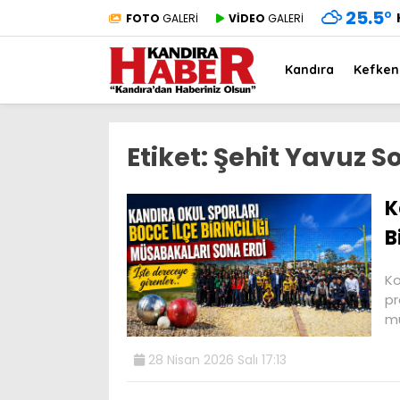
25.5
°
FOTO
GALERİ
VİDEO
GALERİ
Kandıra
Kefken
Etiket:
Şehit Yavuz S
K
B
Ko
pr
mü
28 Nisan 2026 Salı 17:13