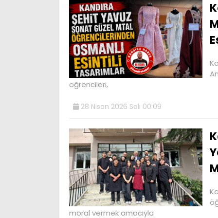
K
M
E
Ka
An
öğrencileri,
28 Nisan 2026 Salı 00:09
K
Y
M
Ka
öğ
moral vermek amacıyla