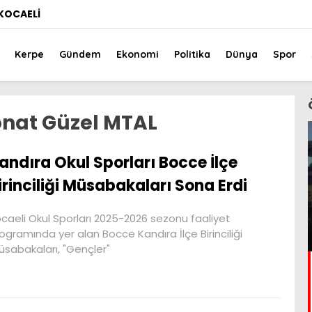
KOCAELI
Kerpe
Gündem
Ekonomi
Politika
Dünya
Spor
onat Güzel MTAL
andıra Okul Sporları Bocce İlçe
irinciliği Müsabakaları Sona Erdi
caeli Okul Sporları 2025-2026 sezonu faaliyet
ogramında yer alan Bocce Kandıra İlçe Birinciliği
sabakaları, "Gençler"