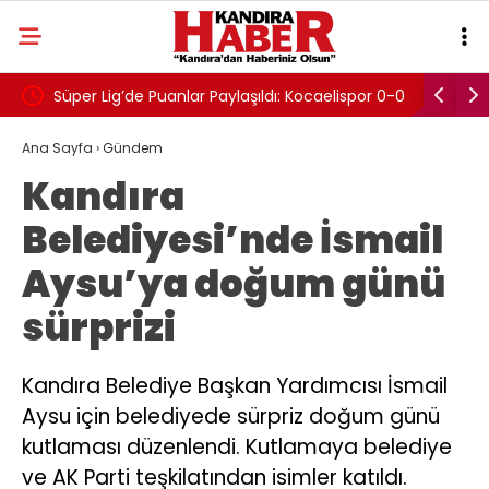
Puanlar Paylaşıldı: Kocaelispor 0-0
Kandıra Gençlerbirliği’nde Ayrıl
hir
Borçkaspor’a Gitti
Ana Sayfa
›
Gündem
Kandıra
Belediyesi’nde İsmail
Aysu’ya doğum günü
sürprizi
Kandıra Belediye Başkan Yardımcısı İsmail
Aysu için belediyede sürpriz doğum günü
kutlaması düzenlendi. Kutlamaya belediye
ve AK Parti teşkilatından isimler katıldı.