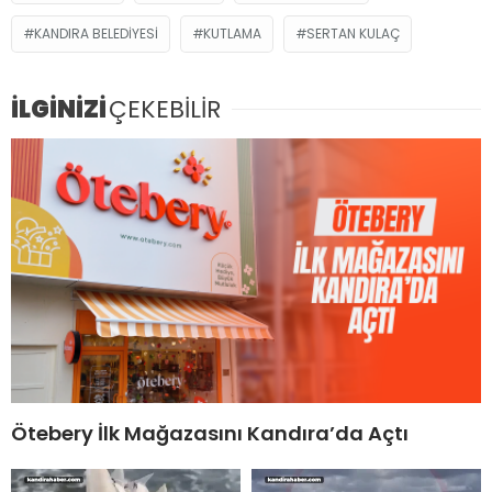
KANDIRA BELEDIYESI
KUTLAMA
SERTAN KULAÇ
İLGİNİZİ
ÇEKEBİLİR
Ötebery İlk Mağazasını Kandıra’da Açtı