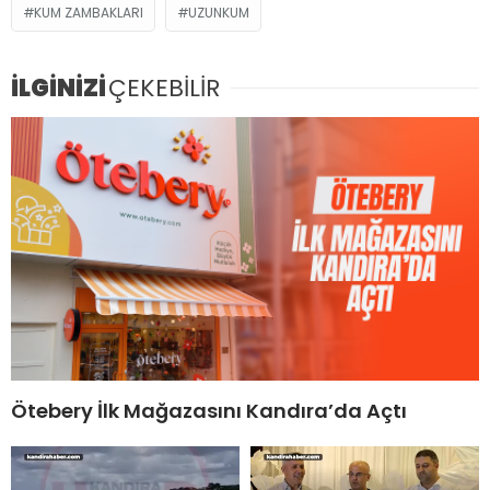
KUM ZAMBAKLARI
UZUNKUM
İLGİNİZİ
ÇEKEBİLİR
Ötebery İlk Mağazasını Kandıra’da Açtı