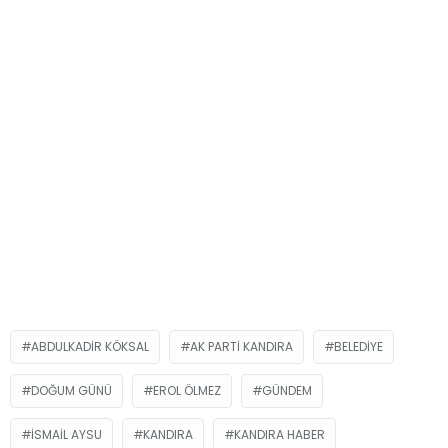
ABDULKADIR KÖKSAL
AK PARTİ KANDIRA
BELEDIYE
DOĞUM GÜNÜ
EROL ÖLMEZ
GÜNDEM
İSMAIL AYSU
KANDIRA
KANDIRA HABER