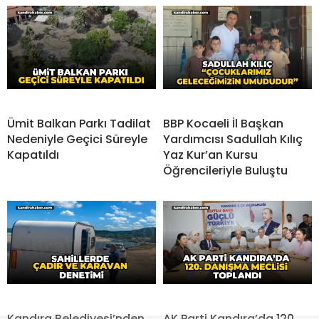
Ümit Balkan Parkı Tadilat
BBP Kocaeli İl Başkan
Nedeniyle Geçici Süreyle
Yardımcısı Sadullah Kılıç
Kapatıldı
Yaz Kur’an Kursu
Öğrencileriyle Buluştu
Kandıra Belediyesi’nden
AK Parti Kandıra’da 120.