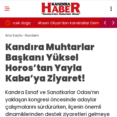
oğa
Ahsen Okyar’dan Kandıralılar Derneği’ne 32 Yıl
Süper Lig
Sonra Veda
RAMS Baş
Ana Sayfa
›
Gündem
Kandıra Muhtarlar
Başkanı Yüksel
Horos’tan Yayla
Kaba’ya Ziyaret!
Kandıra Esnaf ve Sanatkarlar Odası’nın
yaklaşan kongresi öncesinde adaylar
çalışmalarını sürdürürken, ilçenin önemli
dinamiklerinden destek ziyaretleri gelmeye