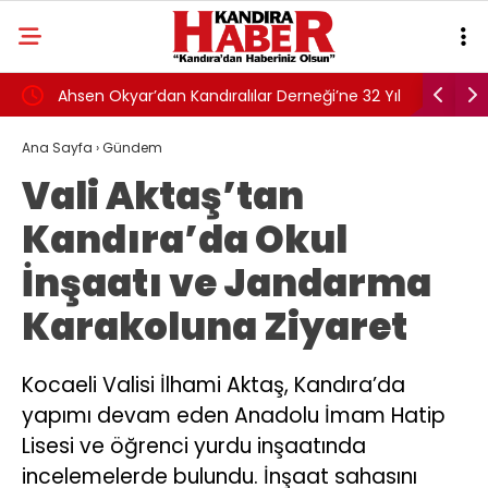
oğa
Ahsen Okyar’dan Kandıralılar Derneği’ne 32 Yıl
Süper Lig
Sonra Veda
RAMS Baş
Ana Sayfa
›
Gündem
Vali Aktaş’tan
Kandıra’da Okul
İnşaatı ve Jandarma
Karakoluna Ziyaret
Kocaeli Valisi İlhami Aktaş, Kandıra’da
yapımı devam eden Anadolu İmam Hatip
Lisesi ve öğrenci yurdu inşaatında
incelemelerde bulundu. İnşaat sahasını