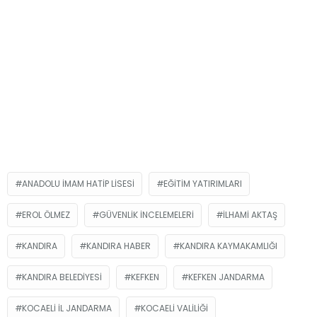
ANADOLU İMAM HATIP LISESI
EĞITIM YATIRIMLARI
EROL ÖLMEZ
GÜVENLIK İNCELEMELERI
İLHAMI AKTAŞ
KANDIRA
KANDIRA HABER
KANDIRA KAYMAKAMLIĞI
KANDIRA BELEDIYESI
KEFKEN
KEFKEN JANDARMA
KOCAELİ İL JANDARMA
KOCAELI VALILIĞI