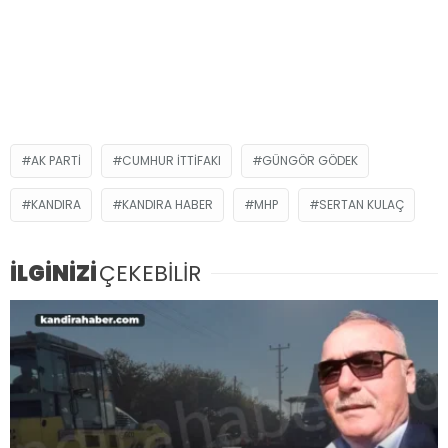
AK PARTİ
CUMHUR İTTIFAKI
GÜNGÖR GÖDEK
KANDIRA
KANDIRA HABER
MHP
SERTAN KULAÇ
İLGİNİZİ
ÇEKEBİLİR